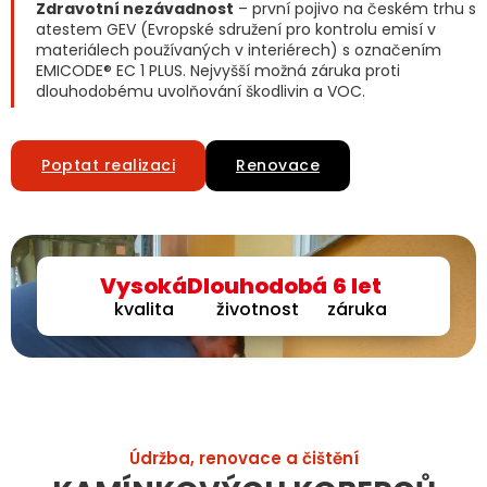
Zdravotní nezávadnost
– první pojivo na českém trhu s
atestem GEV (Evropské sdružení pro kontrolu emisí v
materiálech používaných v interiérech) s označením
EMICODE® EC 1 PLUS. Nejvyšší možná záruka proti
dlouhodobému uvolňování škodlivin a VOC.
Poptat realizaci
Renovace
Vysoká
Dlouhodobá
6 let
kvalita
životnost
záruka
Údržba, renovace a čištění