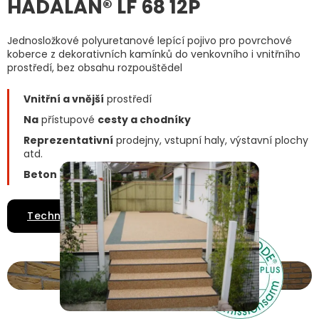
HADALAN® LF 68 12P
Jednosložkové polyuretanové lepící pojivo pro povrchové
koberce z dekorativních kamínků do venkovního i vnitřního
prostředí, bez obsahu rozpouštědel
Vnitřní a vnější
prostředí
Na
přístupové
cesty a chodníky
Reprezentativní
prodejny, vstupní haly, výstavní plochy
atd.
Beton i cement
ové potěry
Technické listy