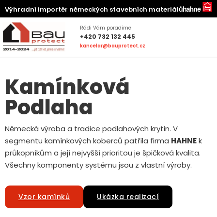
Výhradní importér německých stavebních materiálů
Rádi Vám poradíme
+420 732 132 445
kancelar@bauprotect.cz
Kamínková
Podlaha
Německá výroba a tradice podlahových krytin. V
segmentu kamínkových koberců patřila firma
HAHNE
k
průkopníkům a její nejvyšší prioritou je špičková kvalita.
Všechny komponenty systému jsou z vlastní výroby.
Vzor kamínků
Ukázka realizací