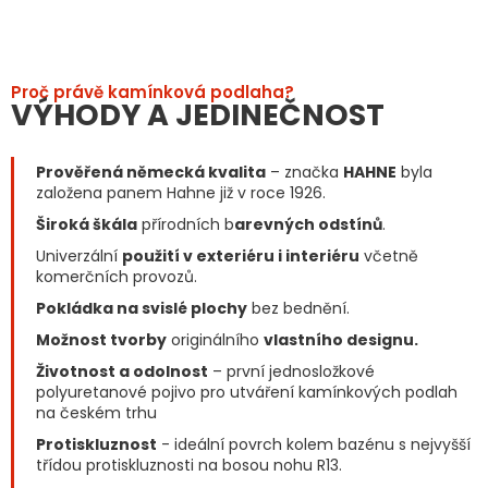
Proč právě kamínková podlaha?
VÝHODY A JEDINEČNOST
Prověřená německá kvalita
– značka
HAHNE
byla
založena panem Hahne již v roce 1926.
Široká škála
přírodních b
arevných odstínů
.
Univerzální
použití v exteriéru i interiéru
včetně
komerčních provozů.
Pokládka na svislé plochy
bez bednění.
Možnost tvorby
originálního
vlastního designu.
Životnost a odolnost
– první jednosložkové
polyuretanové pojivo pro utváření kamínkových podlah
na českém trhu
Protiskluznost
- ideální povrch kolem bazénu s nejvyšší
třídou protiskluznosti na bosou nohu R13.