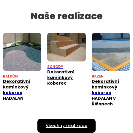
Naše realizace
SCHODY
Dekorativní
BALKÓN
BAZÉN
kamínkový
Dekorativní
Dekorativní
koberec
kamínkový
kamínkový
koberec
koberec
HADALAN
HADALAN v
Říčanech
Všechny realizace