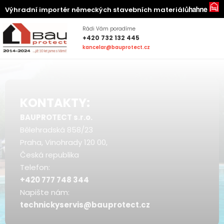
Výhradní importér německých stavebních materiálů
Rádi Vám poradíme
+420 732 132 445
kancelar@bauprotect.cz
KONTAKTY:
BAUPROTECT s.r.o.
Bělehradská 858/23
Praha, Vinohrady 120 00,
Česká republika
Telefon:
+420 777 748 344
Napište nám:
technickyservis@bauprotect.cz