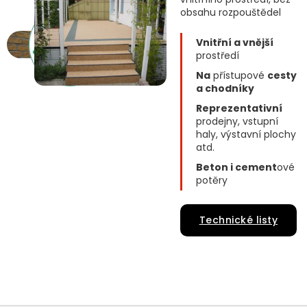
obsahu rozpouštědel
Vnitřní a vnější
prostředí
Na
přístupové
cesty
a chodníky
Reprezentativní
prodejny, vstupní
haly, výstavní plochy
atd.
Beton i cement
ové
potěry
Technické listy