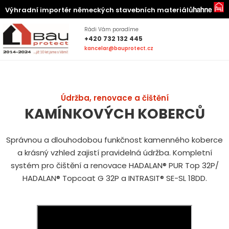
Výhradní importér německých stavebních materiálů
Rádi Vám poradíme
+420 732 132 445
kancelar@bauprotect.cz
Údržba, renovace a čištění
KAMÍNKOVÝCH KOBERCŮ
Správnou a dlouhodobou funkčnost kamenného koberce
a krásný vzhled zajistí pravidelná údržba. Kompletní
systém pro čištění a renovace HADALAN® PUR Top 32P/
HADALAN® Topcoat G 32P a INTRASIT® SE-SL 18DD.